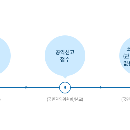
공익신고
고
(
접수
없
3
)
(국민권익위원회/본교)
(국