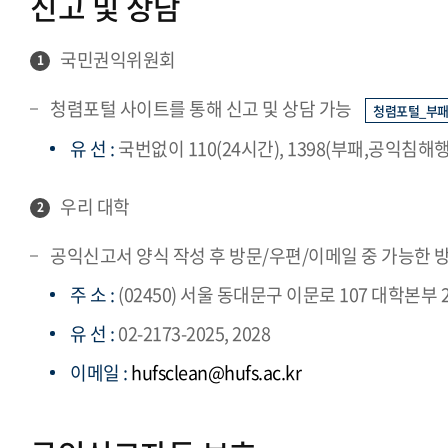
신고 및 상담
국민권익위원회
1
청렴포털 사이트를 통해 신고 및 상담 가능
청렴포털_부패공익
유 선 :
국번없이 110(24시간), 1398(부패,공익침해
우리 대학
2
공익신고서 양식 작성 후 방문/우편/이메일 중 가능한 
주 소 :
(02450) 서울 동대문구 이문로 107 대학본부 
유 선 :
02-2173-2025, 2028
이메일 :
hufsclean@hufs.ac.kr