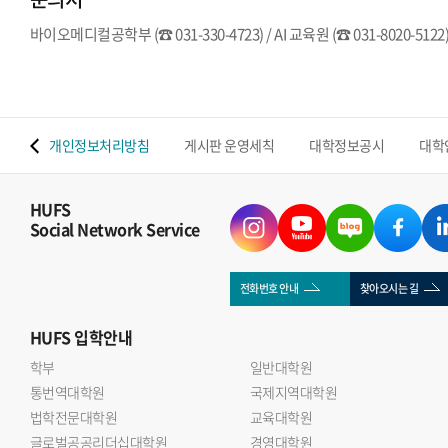
바이오메디컬공학부 (☎ 031-330-4723) / AI 교육원 (☎ 031-8020-5122
 맵
개인정보처리방침
게시판 운영세칙
대학정보공시
대학
HUFS
Social Network Service
전화번호 안내
찾아오시는 길
HUFS
입학안내
학부
일반대학원
통번역대학원
국제지역대학원
법학전문대학원
교육대학원
글로벌공공리더십대학원
경영대학원