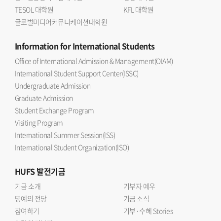
TESOL 대학원
KFL 대학원
글로벌미디어커뮤니케이션대학원
Information
for International Students
Office of International Admission & Management(OIAM)
International Student Support Center(ISSC)
Undergraduate Admission
Graduate Admission
Student Exchange Program
Visiting Program
International Summer Session(ISS)
International Student Organization(ISO)
HUFS
발전기금
기금 소개
기부자 예우
명예의 전당
기금 소식
참여하기
기부·수혜 Stories