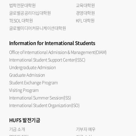
법학전문대학원
교육대학원
글로벌공공리더십대학원
경영대학원
TESOL 대학원
KFL 대학원
글로벌미디어커뮤니케이션대학원
Information
for International Students
Office of International Admission & Management(OIAM)
International Student Support Center(ISSC)
Undergraduate Admission
Graduate Admission
Student Exchange Program
Visiting Program
International Summer Session(ISS)
International Student Organization(ISO)
HUFS
발전기금
기금 소개
기부자 예우