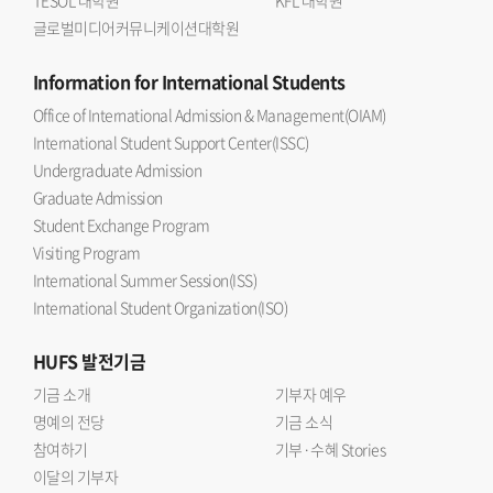
TESOL 대학원
KFL 대학원
글로벌미디어커뮤니케이션대학원
Information
for International Students
Office of International Admission & Management(OIAM)
International Student Support Center(ISSC)
Undergraduate Admission
Graduate Admission
Student Exchange Program
Visiting Program
International Summer Session(ISS)
International Student Organization(ISO)
HUFS
발전기금
기금 소개
기부자 예우
명예의 전당
기금 소식
참여하기
기부·수혜 Stories
이달의 기부자