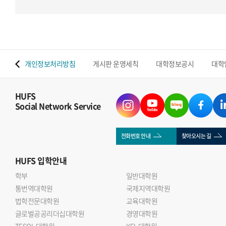
 맵
개인정보처리방침
게시판 운영세칙
대학정보공시
대학
HUFS
Social Network Service
전화번호 안내
찾아오시는 길
HUFS
입학안내
학부
일반대학원
통번역대학원
국제지역대학원
법학전문대학원
교육대학원
글로벌공공리더십대학원
경영대학원