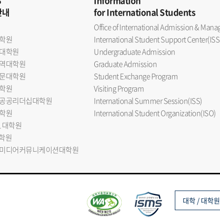
S
Information
안내
for International Students
Office of International Admission & Ma
학원
International Student Support Center(ISS
대학원
Undergraduate Admission
역대학원
Graduate Admission
문대학원
Student Exchange Program
학원
Visiting Program
공공리더십대학원
International Summer Session(ISS)
학원
International Student Organization(ISO)
L 대학원
대학원
미디어커뮤니케이션대학원
대학 / 대학원