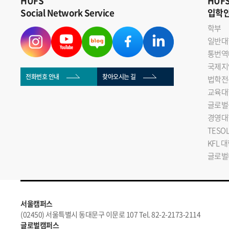
HUFS
HUF
Social Network Service
입학
학부
일반대
통번역
국제지
전화번호 안내
찾아오시는 길
법학전
교육대
글로벌
경영대
TESO
KFL 
글로벌
서울캠퍼스
(02450) 서울특별시 동대문구 이문로 107 Tel. 82-2-2173-2114
글로벌캠퍼스