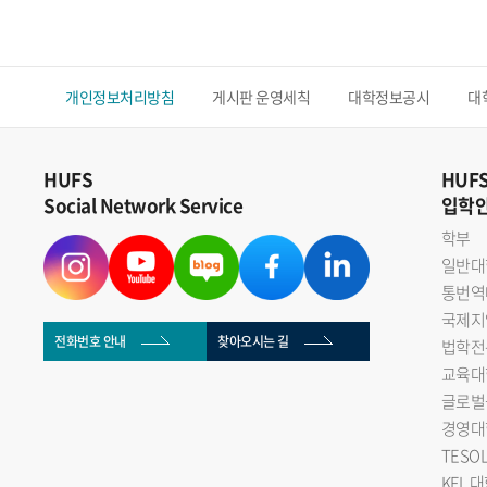
개인정보처리방침
게시판 운영세칙
대학정보공시
대
HUFS
HUF
Social Network Service
입학
학부
일반대
통번역
국제지
전화번호 안내
찾아오시는 길
법학전
교육대
글로벌
경영대
TESO
KFL 