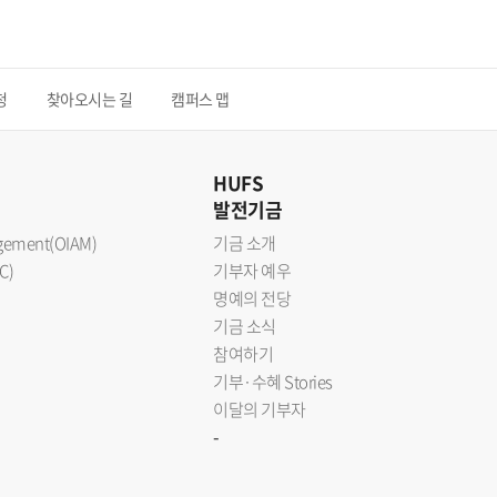
청
찾아오시는 길
캠퍼스 맵
HUFS
발전기금
nagement(OIAM)
기금 소개
C)
기부자 예우
명예의 전당
기금 소식
참여하기
기부·수혜 Stories
이달의 기부자
-