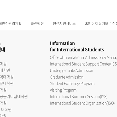
학안전관리계획
클린행정
원격지원서비스
홈페이지 유지보수 신
S
Information
안내
for International Students
Office of International Admission & Ma
학원
International Student Support Center(ISS
대학원
Undergraduate Admission
역대학원
Graduate Admission
문대학원
Student Exchange Program
학원
Visiting Program
공공리더십대학원
International Summer Session(ISS)
학원
International Student Organization(ISO)
L 대학원
대학원