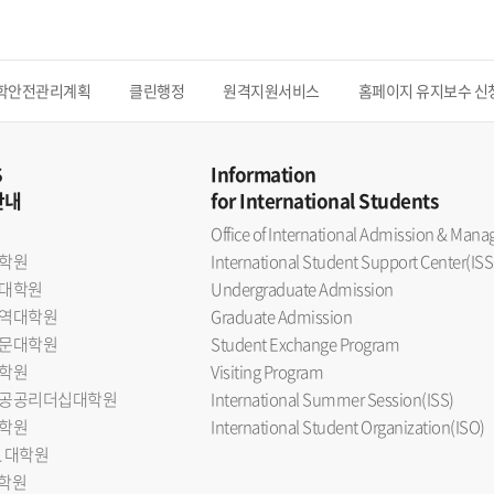
학안전관리계획
클린행정
원격지원서비스
홈페이지 유지보수 신
S
Information
안내
for International Students
Office of International Admission & Ma
학원
International Student Support Center(ISS
대학원
Undergraduate Admission
역대학원
Graduate Admission
문대학원
Student Exchange Program
학원
Visiting Program
공공리더십대학원
International Summer Session(ISS)
학원
International Student Organization(ISO)
L 대학원
대학원