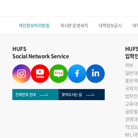
개인정보처리방침
게시판 운영세칙
대학정보공시
대
HUFS
HUF
Social Network Service
입학
학부
일반대
통번역
국제지
전화번호 안내
찾아오시는 길
법학전
교육대
글로벌
경영대
TESO
KFL 