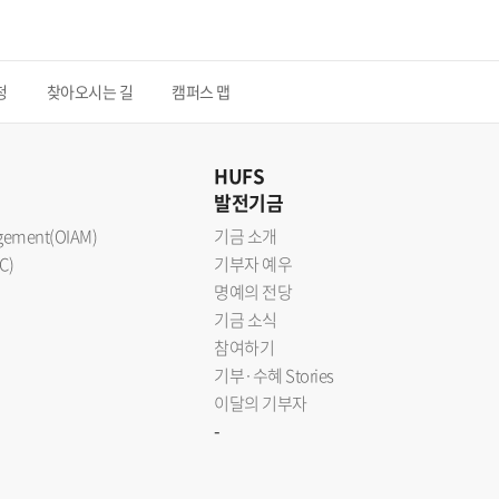
청
찾아오시는 길
캠퍼스 맵
HUFS
발전기금
nagement(OIAM)
기금 소개
C)
기부자 예우
명예의 전당
기금 소식
참여하기
기부·수혜 Stories
이달의 기부자
-