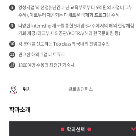
양성사업’의 선정(5년간 매년 교육부로부터 5억 원의 사업비 교부
8
수혜), 이로부터 제공되는 다채로운 국제화 프로그램 수혜
다양한 Internship 제도를 통한 5대양 6대주에서의 해외 현장체험
9
기회 제공 (외교부 재외공관/KOTRA/해외 한국문화원 등)
각 분야를 선도하는 Top class의 국내외 전임교수진
10
견고한 해외취업 네트워크
11
1800여명 수용의 최첨단 기숙사
12
위치
글로벌캠퍼스
학과소개
학과선택