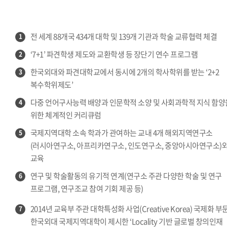
전 세계 88개국 434개 대학 및 139개 기관과 학술 교류협력 체결
1
‘7+1’ 파견학생 제도와 교환학생 등 장단기 연수 프로그램
2
한국외대와 파견대학교에서 동시에 2개의 학사학위를 받는 ‘2+2
3
복수학위제도’
다중 언어구사능력 배양과 인문학적 소양 및 사회과학적 지식 함양
4
위한 체계적인 커리큐럼
국제지역대학 소속 학과가 관여하는 교내 4개 해외지역연구소
5
(러시아연구소, 아프리카연구소, 인도연구소, 중앙아시아연구소)
교육
연구 및 학술활동의 유기적 연계(연구소 주관 다양한 학술 및 연구
6
프로그램, 연구조교 참여 기회 제공 등)
2014년 교육부 주관 대학특성화 사업(Creative Korea) 국제화 부
7
한국외대 국제지역대학이 제시한 ‘Locality 기반 글로벌 창의인재