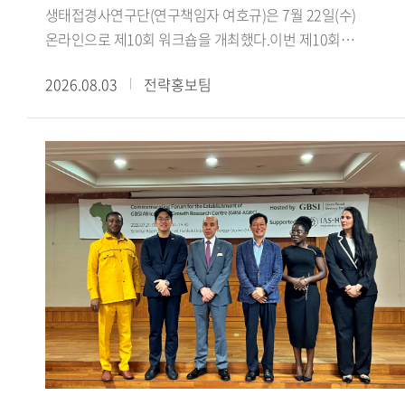
한국에 불리하게 작용하지는 않았으며, 오히려 대만과의
이주민 수용에 미친 영향을 분석했다.이경수 전임연구원은
생태접경사연구단(연구책임자 여호규)은 7월 22일(수)
단교를 다음 정부로 미뤘다면 수교 자체가 장기간 지연되었을
'Anti-Islamic Sentiment in Arabic Media Representations of
온라인으로 제10회 워크숍을 개최했다.이번 제10회
것이라는 견해를 제시했다. 대만에 대한 배려가 부족했다는
South Korea: The Jeju Yemeni Refugees and the Daegu
워크숍에서는 최하늘 선생님(이스탄불 메데니예트대학교
2026.08.03
전략홍보팀
지적에 대해서는, 수교 발표 이전에 사전 통보 절차를 거쳤음을
Mosque Conflict'라는 제목의 발표를 통해 제주 예멘 난민
박사과정)을 초청하여, 서아시아 생태 접경지역과 티무르의
명확히 했다.강연 말미에서 신 원장은 현재 한중 양국은 정치
사안과 대구 이슬람사원 갈등이 아랍어 매체에서 재현되는
제국 건설 이라는 주제로 심도 있는 강연을 진행했다. 강연은
안보 분야에서는 상호 신뢰 부족과 미중 전략 경쟁 심화라는
방식을 분석하고, 기사의 생산 유통 경로에 따라 보도의 내용과
최하늘 선생이 번역한 피터 잭슨의 『칭기스 칸에서
과제를, 경제 분야에서는 최근의 대중 무역역조와 국민감정
프레임이 달라지는 양상을 설명했다.제2세션에서는 Aichi
티무르까지: 몽골 제국의 위기와 부흥』을 바탕으로,
악화라는 새로운 도전에 직면해 있다고 진단했다. 그는 앞으로
Gakuin University의 타카오 켄이치로(Takao Kenichiro)
서아시아의 생태환경과 교역망이 티무르 제국의 형성에 어떠한
한중관계가 '화이부동(和而不同)'의 자세로 할 말은 하되
교수가 'Global and Local Aspects of Islamophobia:
토대를 제공했는지를 살펴보는 방식으로 진행됐다.강연에서는
협력할 부분은 협력하는 방향으로 나아가야 하며, 한미동맹을
Comparison among the West, South Korea and
먼저 농경과 유목이 병존하는 목농복합구역 의 역사적
중시하는 동시에 중국과의 관계도 소홀히 해서는 안 된다고
Japan'이라는 제목의 발표에서 테러나 치안 문제와 직접
중요성을 살펴보고, 아무다리야강 유역의 트란스옥시아나와
강조하며 강연을 마쳤다.국제지역연구센터
연결되지 않은 채 형성되는 '테러 없는 이슬람혐오
호라산에서 차가타이 울루스의 유목 엘리트와 정주민 사회가
HK+국가전략사업단은 '초국적 협력과 소통의 모색: 통일 환경
(Islamophobia)' 현상에 대해 일본과 한국의 사례를 비교했다.
밀접하게 연결되어 있었음을 설명했다. 이어 14세기 중반
조성을 위한 북방 문화 접점 확인과 문화 허브의 구축'을
김은지 책임연구원은 'Representing Second-Generation
차아다이 울루스의 분열 이후 티무르가 차가타이계 정치
아젠다로 다양한 연구를 수행하고 있다. 사업단은 북방지역을
Arab Immigrants and Conditional Citizenship: A Study of
질서와 칭기스 왕조의 권위를 활용해 세력을 확대하고, 훌레구
둘러싼 국제정세와 문화 외교 안보를 아우르는 학제적 연구를
Multicultural Discourse in Korean Television Programs'라는
울루스의 옛 영역까지 포괄하는 대차가타이 울루스 를
지속적으로 추진하는 한편, 매월 국내외 전문가를 초청한
제목의 발표를 통해 한국 방송에서 아랍계 이주민 2세대의
지향하며 제국 건설의 정당성을 마련한 과정을 검토했다. 또한