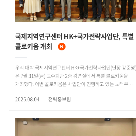
분야에서 국제 공동연구의 중요성을 강조했다.이날 면담에는
인도 측에서 아퀴노 비말 차관보를 비롯해 인도지구과학부
선임연구관 아파르나 슈클라(Aparna Shukla) 박사, 나만
우파드야야(Naman Upadhyaya) 주한인도대사관 일등서기관,
국제지역연구센터 HK+국가전략사업단, 특별
가하나 나브야 제임스(Gahana Navya James) 인도 외교부
콜로키움 개최
유엔 경제 사회 및 지속가능개발국 사무관이 참석했다.우리
대학에서는 정혁 극지연구센터 책임연구원과 신승우
극지연구센터 선임연구원이 참석했다. 정혁 책임연구원은
우리 대학 국제지역연구센터 HK+국가전략사업단(단장 강준영
"극지연구센터는 인도 정부의 극지 연구 확대와 장려 필요성에
은 7월 31일(금) 교수회관 2층 강연실에서 특별 콜로키움을
관한 의견을 존중하며, 양국 대학 및 연구기관 간 네트워크
개최했다. 이번 콜로키움은 사업단이 진행하고 있는 노태우
구축과 공동연구 활성화를 위한 협력 거점 역할을 수행할 수
대통령과 북방정책 재조명 시리즈 2회차에 해당하며, 전 주중국
있도록 최선을 다하겠다"고 밝혔다.
2026.08.04
전략홍보팀
특명전권대사를 역임했던 신정승 동서대학교
동아시아연구원장이 연사로 초청되어 노태우 대통령의
북방정책과 1992년 한중수교 과정의 역사적 의미를
재조명했다.신 원장은 먼저 1970년대 이후 중국과 서방세계의
관계 개선 흐름을 짚었다. 1972년 닉슨 미 대통령의 방중과