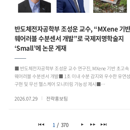
지원사업 내용의 소개로 마무리됐다.이번 학술대회는 한일
주한모로코대사의 축사를 비롯해 아비르 파이살(Abeer Faisal)
양국의 중동 연구자들이 동아시아의 무슬림 이주민이라는 공통
주한이집트대사관 2등서기관, 조지 해리슨(George Harrison)
주제를 중심으로 기존 성과를 공유하고 향후 협력의 기반을
주한가나대사관 대사대리 등 주요 주한 외교사절들이 참석해
다졌다는 점에서 의의가 있다.
반도체전자공학부 조성운 교수, “MXene 기
연구센터의 출범을 축하하고 향후 활동에 대한 기대를 전했다.
포럼에서는 정지원 GBSI 센터 코디네이터가 'GBSI
웨어러블 수분센서 개발”로 국제저명학술지
아프리카녹색성장연구센터 VISION 2030'을 주제로 센터의
‘Small’에 논문 게재
중장기 연구 비전과 추진 방향을 발표했다. 이어 노지현
아프리카연구소 HK연구교수, 김규연 이화여자대학교
기후변화예측연구센터 박사후연구원, 에마누엘라 도린 코피
■ 반도체전자공학부 조성운 교수 연구진, MXene 기반 초고속
(Emmanuella Doreen Kwofie) 녹색기후기금(GCF) 프로그램
웨어러블 수분센서 개발■ 1초 이내 수분 감지와 우수한 유연
오피서(Programme Officer)가 발표와 토론에 참여해 한-
구현 및 무선 헬스케어 모니터링 가능성 제시■
아프리카 기후변화 협력과 지속가능한 발전, 청년 세대의 역할
응집물질물리학 분야 JCR 상위 10% 이내 국제저명학술지
등에 대해 심도 있는 논의를 이어갔다.이번 포럼은
2026.07.29
전략홍보팀
『Small』(Impact factor 11.8) 게재우리 대학
아프리카녹색성장연구센터의 출범을 계기로 기후변화 대응과
반도체전자공학부 조성운 교수 연구진이 실리카 나노입자와
지속가능한 발전을 위한 한-아프리카 협력 기반을 강화하고,
맥신(MXene)을 결합한 고성능 웨어러블 수분센서를 개발하고,
관련 분야의 학술 교류와 공동 연구를 확대하는 계기가 됐다.
이를 무선 헬스케어 모니터링 시스템에 성공적으로 적용했다고
1
370