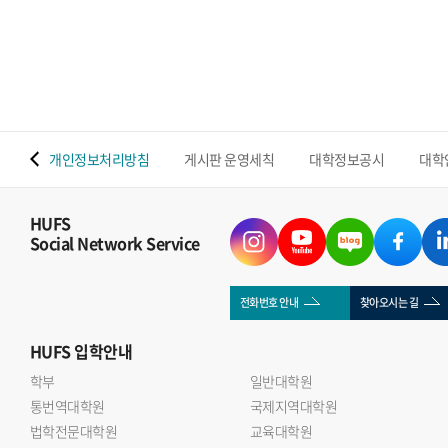
밝혔다. 이번 연구는 조성운 교수와 Shenawar Ali Khan
박사후연구원을 중심으로 울산대학교 연구팀과 협업해
수행됐으며, 우리 대학 반도체전자공학부의 첨단 반도체 소재
소자 및 지능형 센서 분야 연구역량을 보여주는 성과다.기존
MXene 센서는 나노시트가 다시 겹쳐지는 재적층 현상으로
수분 이동 통로와 반응 면적이 감소하는 한계가 있었다.
 맵
개인정보처리방침
게시판 운영세칙
대학정보공시
대학
연구진은 실리카 나노입자를 MXene 층 사이에 삽입한 계층적
다공성 SNP@MXene 구조를 개발해 재적층을 억제하고 수분
이동성과 센서의 감도 안정성을 높였다.개발된 센서는 3~88%
HUFS
Social Network Service
의 상대습도 범위를 감지했으며, 응답과 회복 모두 1초 이내에
이뤄졌다. 기존 MXene 센서보다 감도가 약 4배 향상됐고,
25일간 안정적인 성능을 유지했다. 또한 2,250회의 반복 굽힘
전화번호 안내
찾아오시는 길
이후에도 초기 성능의 약 95% 이상을 유지했다.연구진은
HUFS
입학안내
센서를 상용 기저귀와 Wi-Fi 통신 모듈에 연계해 젖음 정도와
반복적인 수분 유입을 실시간으로 감지했다. 이를 통해
학부
일반대학원
통번역대학원
영유아와 노약자, 거동이 불편한 환자의 배뇨 상태를 원격
국제지역대학원
법학전문대학원
교육대학원
모니터링할 가능성을 제시했다.조성운 교수는 이번 연구는