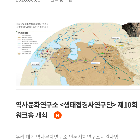
계기가 되었다고 주장했다.신 원장은 한국이 한반도 평화
Societies"라는 주제로 열린 이번 학술대회는 동아시아의
안정을 위한 중국의 협조, 거대한 잠재시장으로서의 중국 경제,
무슬림 이주 문제를 연구하는 한국과 일본 학자들의 학술
그리고 국제무대에서의 위상 제고라는 세 가지 측면에서
교류를 위해 마련됐다.7월 18일 학술대회 제1세션에서는
수교의 필요성을 인식하고 있었음을 강조하면서, 중국 역시
김정아 전임연구원이 'The Reception and Transformation of
덩샤오핑의 언급을 인용하며 한국과의 경제협력 확대와 대만에
Arabic Literature in Korea: A Study of 'The Jackal and the
대한 외교적 고립 효과를 함께 기대하고 있었다고 분석했다.
Sea' in Oh Soo-yeon's The Golden Roof in Relation to
수교 협상에 앞서 한국 정부는 중국과 수교한 다른 나라들의
Kalīla wa Dimna'라는 제목의 발표를 통해 아랍 고전
선례를 분석하고 중국 인사들의 발언을 정리하는 등 치밀한
『칼릴라와 딤나』가 오수연의 『황금지붕』 중 「재칼과
사전 준비를 거쳤다고 밝혔다. 1992년 8월 24일 베이징 조어대
바다의 장」에서 수용 재구성되는 양상을 분석하고, 아랍
국빈관에서 이상옥 외무장관과 첸치천 외교부장이
고전문학과 한국 현대문학이 교차하며 새로운 의미를 형성하는
수교공동성명과 양해각서에 서명함으로써 한중수교가 공식
'제3의 공간'을 제시했다.Ishinomaki Senshu University의
발표되었다고 정리했다.신 원장은 한중수교가 노태우 대통령
니시카와 케이(Nishikawa Kei) 교수는 'The Acceptance of
북방정책의 핵심 성과였다고 평가하면서, 중국이 북한 일변도
Migrant Workers and the Politicization of Burial Grounds: A
역사문화연구소 <생태접경사연구단> 제10회
정책에서 벗어나 한반도의 평화적 통일을 명시적으로 지지하는
Case Study of Miyagi Prefecture, Japan'이라는 제목의
워크숍 개최
계기가 되었고, 수교 이후 양국간 경제교류와 국민간 교류가
발표에서 미야기(Miyagi)현 이시노마키시의 인도네시아
비약적으로 확대되었다고 밝혔다. 아울러 협상이 대체로
무슬림 이주노동자 수용 배경과 2024~2025년 무슬림 매장
중국이 원하는 시간표에 따라 진행된 것은 사실이나 이것이
묘지 논란이 온라인 정치 담론으로 확산되며 지역사회의
우리 대학 역사문화연구소 인문사회연구소지원사업