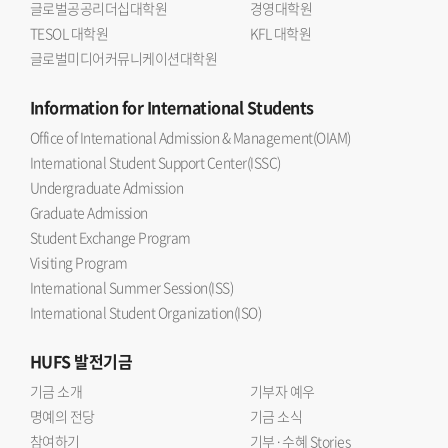
글로벌공공리더십대학원
경영대학원
MXene의 재적층 문제를 해결하면서 높은 감도와 빠른
TESOL 대학원
KFL 대학원
응답성을 동시에 구현했다는 데 의미가 있다 며 한국외대
글로벌미디어커뮤니케이션대학원
반도체전자공학부의 반도체 소재 소자 및 지능형 센서 분야
연구 경쟁력을 높이는 계기가 되길 기대한다 고 말했다.연구
Information
for International Students
결과는 응집물질물리학 분야 JCR 상위 10% 이내
Office of International Admission & Management(OIAM)
국제저명학술지인 『Small』(Impact factor 11.8)에 2026년
International Student Support Center(ISSC)
7월 10일에 온라인 게재됐다. 논문 제목은 Hierarchically
Undergraduate Admission
Porous SNP@MXene Hybrid Architectures for Ultra-
Graduate Admission
Responsive Moisture Sensing and Wireless Smart-
Student Exchange Program
Wearable Hydration Diagnostics 이다.
Visiting Program
International Summer Session(ISS)
International Student Organization(ISO)
HUFS
발전기금
기금 소개
기부자 예우
명예의 전당
기금 소식
참여하기
기부·수혜 Stories