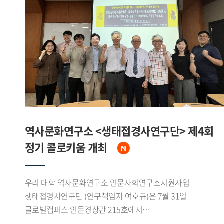
답사하며 삼림에서 수계, 초원으로 이어지는 자연환경의
변화를 확인했다.이번 조사를 통해 연구진은 에벤키
어룬춘족의 수렵 어로 목축 문화와 대흥안령 생태환경에 관한
자료를 폭넓게 수집했다. 특히 중 러 접경지대인 어얼구나강
유역과 만주리 일대에서 확인된 문화 요소들은 현지
소수민족의 문화와도 맞물리며 지역적 특색을 이루고 있었다.
수집된 성과는 향후 연구와 교육에 활용될 예정이다.
역사문화연구소 <생태접경사연구단> 제4회
정기 콜로키움 개최
우리 대학 역사문화연구소 인문사회연구소지원사업
생태접경사연구단 (연구책임자 여호규)은 7월 31일
글로벌캠퍼스 인문경상관 215호에서
「唐代流刑的表述與實踐―從敦煌文書中的