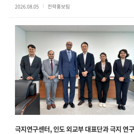
2026.08.05
전략홍보팀
《散頒刑部格》殘卷談起」라는 주제로 제4회 정기
콜로키움을 개최했다. 이번 콜로키움은 현장 강연과 Webex를
통한 온라인 강연을 병행하는 방식으로 진행됐다.이번
콜로키움에서는 중국 법제사와 당대 형벌제도를 연구해 온
陳俊强 臺北大學 역사학과 석좌교수를 초청하여 唐代 流刑의
규정과 실상―돈황 문서 『散頒刑部格』 殘卷을 중심으로
라는 주제로 심도 있는 강연을 진행했다.강연에서는 돈황에서
발견된 『散頒刑部格』 잔권과 『唐律疏議』 등을 바탕으로
당대 유형(流刑)의 법적 규정과 실제 운영 양상을 살펴봤다.
먼저 육형(肉刑) 중심의 고대 형벌체계가 도형(徒刑)과 유형
중심으로 변화하고, 북위 후기에 정식 형벌로 성립한 유형이 수
당대에 오형체계의 하나로 정비되는 과정을 설명했다. 또한
유배 거리와 노역, 현지 호적 편입, 가족의 동행을 비롯하여
사면과 형벌의 가중 등 다양한 운영 방식을 검토했다. 이를 통해
유형이 육체에 흔적을 남기는 전시 의 형벌에서 고향과
극지연구센터, 인도 외교부 대표단과 극지 연
공동체로부터의 분리와 낯선 유배지에 대한 두려움에 기초한