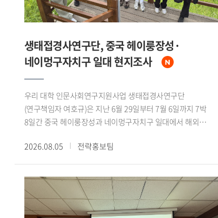
생태접경사연구단, 중국 헤이룽장성·
네이멍구자치구 일대 현지조사
우리 대학 인문사회연구지원사업 생태접경사연구단
(연구책임자 여호규)은 지난 6월 29일부터 7월 6일까지 7박
8일간 중국 헤이룽장성과 네이멍구자치구 일대에서 해외
현지조사를 실시했다. 연구책임자를 비롯한 연구진 7인이
2026.08.05
전략홍보팀
참여했으며, 대흥안령 북서부의 생태환경과 북방유목민족의
역사문화를 조사 주제로 삼았다.조사단은 하얼빈과 치치하얼을
거쳐 어룬춘자치기 건허 어얼구나 만주리 하이라얼 자란툰으로
이어지는 노정을 밟았다. 가샨동 선비석실과 어원커족
순록문화 박물관, 후룬베이얼 역사박물관 등을 참관하는 한편,
넌강과 어얼구나강 유역, 어얼구나 습지, 후룬호를 직접