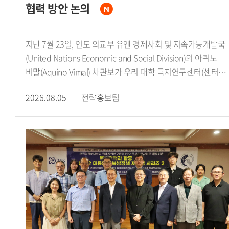
상상 의 형벌로 전환되었으며, 중형인 동시에 사형을 감면하는
협력 방안 논의
황제의 은혜라는 이중적 성격을 지녔음을 강조했다.이번
콜로키움은 돈황문서를 통해 당대 법률의 규정과 형벌 집행의
지난 7월 23일, 인도 외교부 유엔 경제사회 및 지속가능개발국
실상을 함께 검토하고, 한 당 사이에 진행된 형벌제도의
(United Nations Economic and Social Division)의 아퀴노
장기적인 변화를 이해하는 뜻깊은 자리였다. 특히 유배가
비말(Aquino Vimal) 차관보가 우리 대학 극지연구센터(센터장
단순한 형벌에 그치지 않고 국가권력에 의한 인구 이동과 변경
김봉철)를 방문해 연구진과 면담을 갖고 양국 대학 간 극지 연
지역의 운영, 새로운 지역사회로의 편입과 밀접하게 연결되어
2026.08.05
전략홍보팀
협력 확대 방안을 논의했다.이번 면담에서 아퀴노 비말
있었음을 확인함으로써 생태접경의 관점에서 당대의 국가와
차관보는 인도 정부가 최근 대학과 연구기관을 중심으로 극지
공간, 인간의 관계를 새롭게 생각해 보는 기회가 됐다.
연구를 적극 장려하고 있다며, 우리 대학 극지연구센터와의
연구 협력 필요성을 강조했다. 또한 인도 극지 연구 분야의 주요
대학 및 연구기관과 우리 대학 극지연구센터를 연결해 양국
대학 간 지속적인 연구 협력 기반을 마련하고 싶다는 뜻을
밝혔다.이어 인도 정부는 기후변화가 농업에 미치는 영향, 극지
빙하 융해에 따른 해수면 상승, 기후변화 취약지역 주민들의
생활환경 변화 등 글로벌 기후위기에 대응하기 위한 연구를
국가 정책의 주요 과제로 추진하고 있다고 설명하며, 관련