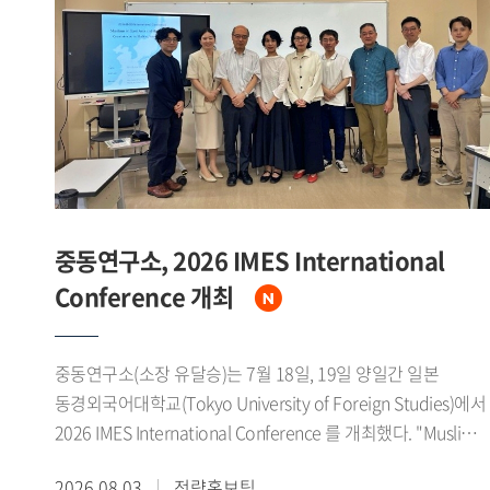
1979년 미중 수교에 이어 1980년대 말에는 소련 동구권의
붕괴로 냉전체제가 급속히 와해되었다고 설명했다. 그는 이
시기 자유주의 확산과 세계화가 맞물리면서 중국이 서방의
'화평연변(和平演變)'을 경계하는 한편, 1989년 천안문 사태로
인한 국제사회의 대중 제재 국면 속에서도 한중 양국은
실질적인 관계 개선을 모색해 왔다고 밝혔다.이어 중국이
1978년 11기 3중전회를 계기로 계급투쟁 노선에서 경제건설
노선으로 전환하고 4개 현대화를 추진하는 과정에서 한중관계
개선의 필요성을 인식하기 시작했으며, 한국 역시 홍콩을 통한
중동연구소, 2026 IMES International
간접무역과 1983년 중국 민항기 불시착 사건, 1985년 어뢰정
Conference 개최
반환 교섭 등에서 보인 우호적 태도로 중국 지도부의 신뢰를
얻었다고 소개했다. 특히 1988년 노태우 대통령의 7 7 선언을
북방외교의 실질적 출발점으로 규정하고, 서울올림픽과 베이징
중동연구소(소장 유달승)는 7월 18일, 19일 양일간 일본
아시안게임을 계기로 한 스포츠 교류가 양국간 신뢰 축적에
동경외국어대학교(Tokyo University of Foreign Studies)에서
기여했다고 강조했다. 이후 1990년 한소수교와 1991년 남북한
2026 IMES International Conference 를 개최했다. "Muslims
유엔 동시가입은 중국이 한중관계 개선의 명분을 마련하는
in East Asia and the Diaspora: Coexistence in Multicultural
2026.08.03
전략홍보팀