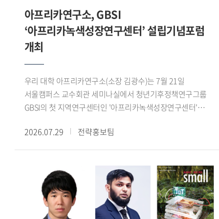
콜로키움을 개최하여 연구 성과를 공유하고 정책적 함의를
정체성과 소속 문제가 재현되는 방식을 분석하고, 이를 한국
아프리카연구소, GBSI
교역로의 재편으로 아제르바이잔이 새로운 정치 경제 중심지로
논의하는 학술 교류의 장을 이어가고 있다. (문의:
사회의 국민 정체성과 다문화주의, 시민권의 경계와 연결하여
성장하자, 티무르가 이곳에 장기간 주둔하면서 계절 이동과
‘아프리카녹색성장연구센터’ 설립기념포럼
HK+국가전략사업단 02-2173-3417)
논의했다.Momoyama Gakuin University의 코이케 마코토
도시 지배를 결합하고 교역망 정비와 수로 건설을 추진한
개최
(Koike Makoto) 교수는 'Faith Across Borders: The
사실을 살펴보았다. 이를 통해 티무르의 서방 진출은 단순한
Transnational Expansion of Nahdlatul Ulama Networks in
군사 정복이 아니라 유목 생활권과 도시, 농업 생산지, 장거리
East Asia'라는 제목의 발표에서 일본, 한국 대만에 형성
교역로를 연결하는 정치적 네트워크의 구축 과정이었음을
우리 대학 아프리카연구소(소장 김광수)는 7월 21일
인도네시아 무슬림 공동체와 나흐다툴 울라마(Nahdatul
확인할 수 있었다.이번 워크숍은 티무르 제국의 성립을
서울캠퍼스 교수회관 세미나실에서 청년기후정책연구그룹
Ulama, 인도네시아에 기반을 둔 세계 최대 규모의 이슬람 단체
정복전쟁이나 개인의 군사적 역량만으로 설명하지 않고,
GBSI의 첫 지역연구센터인 '아프리카녹색성장연구센터'
산하 모스크의 역할을 분석하였다. 특히 해당 모스크 내에서
농경과 유목이 교차하는 생태접경 지역의 구조와 교역망의
출범을 기념하는 설립기념포럼을 개최했다.이번 포럼은 한-
이루어지는 숄라왓(Sholawat) 모임에 주목하여, 이러한 종교
2026.07.29
전략홍보팀
재편이라는 관점에서 새롭게 조망한 자리였다. 또한
아프리카 기후변화 대응 협력 방안을 모색하고 청년 세대의
모임이 인도네시아 무슬림들 간 어떻게 초국적 네트워크를
동아시아를 중심으로 논의해 온 농목접경의 역사적 기능을
역할을 논의하기 위해 마련됐으며, 주한 외교사절을 비롯한
강화하고 집단적 소속감을 형성하는지를 고찰했다.7월 19일
서아시아 사례와 비교함으로써, 생태환경과 접경 네트워크가
국내외 기후변화 및 아프리카 연구 전문가, 청년 연구자들이
라운드테이블에서는 강원구 학술연구교수가 사회를 맡아
제국의 형성과 운영에 미친 영향을 폭넓게 이해하는 뜻깊은
참석해 다양한 의견을 나눴다.행사는 최영빈 GBSI 대표
동아시아 무슬림의 이주와 정착, 정체성 및 사회적 수용에 관해
시간이 되었다.
(아프리카녹색성장연구센터장)의 개회사와 김광수
의견을 나눴으며, 향후 공동연구와 지속적인 학술 협력의
아프리카연구소장의 환영사로 시작됐다. 이어
가능성을 모색했다. 해당 행사는 중동연구소 인문사회연구소
주한아프리카외교단장인 샤픽 라사디(Chafik RACHADI)