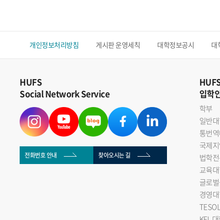
개인정보처리방침
게시판 운영세칙
대학정보공시
대
HUFS
HUF
Social Network Service
입학
학부
일반대
통번역
국제지
전화번호 안내
찾아오시는 길
법학전
교육대
글로벌
경영대
TESO
KFL 