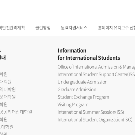
학안전관리계획
클린행정
원격지원서비스
홈페이지 유지보수 신
S
Information
안내
for International Students
Office of International Admission & Ma
학원
International Student Support Center(ISS
대학원
Undergraduate Admission
역대학원
Graduate Admission
문대학원
Student Exchange Program
학원
Visiting Program
공공리더십대학원
International Summer Session(ISS)
학원
International Student Organization(ISO)
L 대학원
대학원