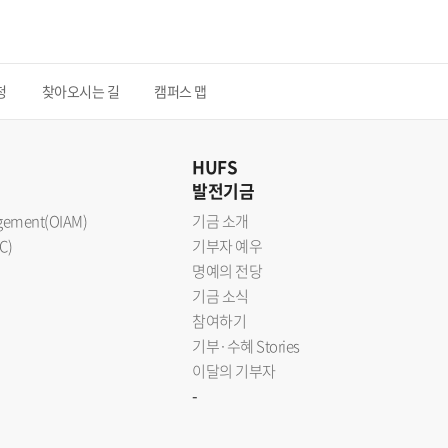
청
찾아오시는 길
캠퍼스 맵
HUFS
발전기금
nagement(OIAM)
기금 소개
C)
기부자 예우
명예의 전당
기금 소식
참여하기
기부·수혜 Stories
이달의 기부자
-