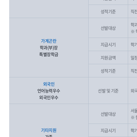
성적기준
직전
학과
선발대상
※ 
가계곤란
지급시기
학기
학과(부)장
특별장학금
지원금액
일
성적기준
직전
외국인
언어능력우수
선발 및 기준
외
외국인우수
서울
선발대상
※
기타지원
지급시기
학기
가족