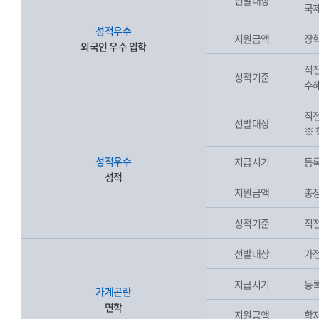
선발대상
국제
성적우수
지원금액
장학
외국인 우수 입학
직전
성적기준
수혜
직전
선발대상
※ 
성적우수
지급시기
등록
성적
지원금액
총장
성적기준
직전
선발대상
가정
지급시기
등록
가계곤란
면학
지원금액
학