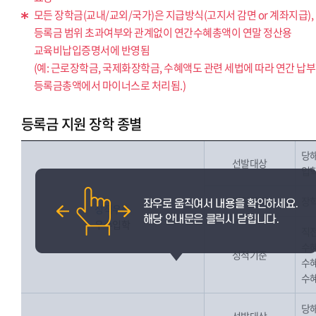
모든 장학금(교내/교외/국가)은 지급방식(고지서 감면 or 계좌지급),
등록금 범위 초과여부와 관계없이 연간수혜총액이 연말 정산용
교육비납입증명서에 반영됨
(예: 근로장학금, 국제화장학금, 수혜액도 관련 세법에 따라 연간 납
등록금총액에서 마이너스로 처리됨.)
등록금 지원 장학 종별
당해
선발대상
입학
지원금액
장학
성적우수
우수입학
직전
수혜
성적기준
수혜
수혜
당해