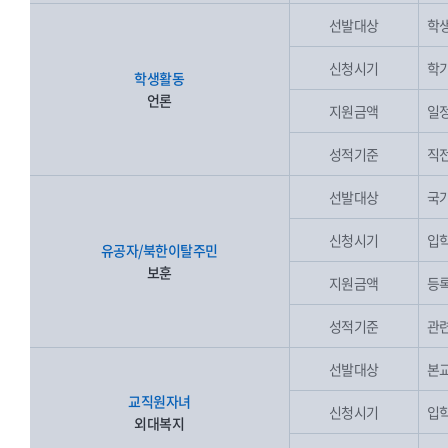
선발대상
학생
신청시기
학기
학생활동
언론
지원금액
일
성적기준
직전
선발대상
국가
신청시기
입학
유공자/북한이탈주민
보훈
지원금액
등록
성적기준
관련
선발대상
본교
교직원자녀
신청시기
입학
외대복지