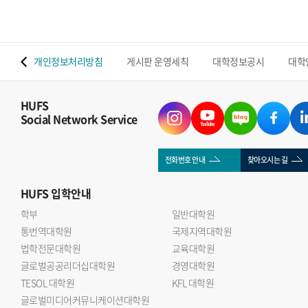
 맵
개인정보처리방침
게시판 운영세칙
대학정보공시
대학
HUFS
Social Network Service
전화번호 안내
찾아오시는 길
HUFS
입학안내
학부
일반대학원
통번역대학원
국제지역대학원
법학전문대학원
교육대학원
글로벌공공리더십대학원
경영대학원
TESOL 대학원
KFL 대학원
글로벌미디어커뮤니케이션대학원