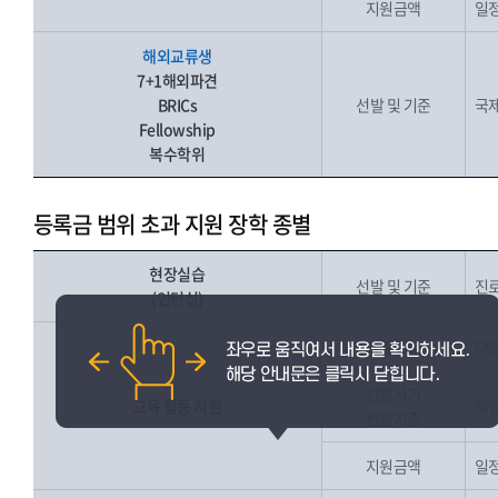
지원금액
일
해외교류생
7+1해외파견
BRICs
선발 및 기준
국제
Fellowship
복수학위
등록금 범위 초과 지원 장학 종별
현장실습
선발 및 기준
진로
(인턴십)
선발대상
다양
선발시기
교육 활동 지원
해당
선발기준
지원금액
일