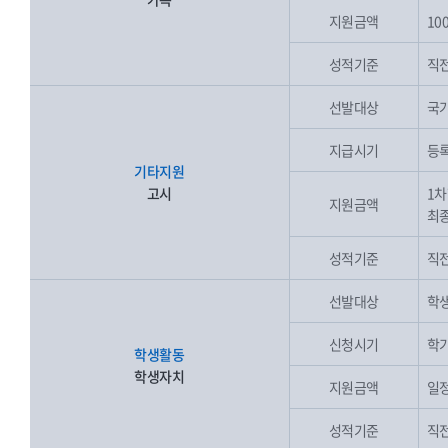
지원금액
10
성적기준
직전
선발대상
국가
지급시기
등록
기타지원
고시
1차
지원금액
최종
성적기준
직전
선발대상
학생
신청시기
학기
학생활동
학생자치
지원금액
일
성적기준
직전