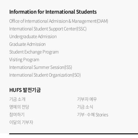
Information
for International Students
Office of International Admission & Management(OIAM)
International Student Support Center(ISSC)
Undergraduate Admission
Graduate Admission
Student Exchange Program
Visiting Program
International Summer Session(ISS)
International Student Organization(ISO)
HUFS
발전기금
기금 소개
기부자 예우
명예의 전당
기금 소식
참여하기
기부·수혜 Stories
이달의 기부자