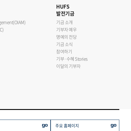
HUFS
발전기금
nagement(OIAM)
기금 소개
C)
기부자 예우
명예의 전당
기금 소식
참여하기
기부·수혜 Stories
이달의 기부자
go
go
주요 홈페이지