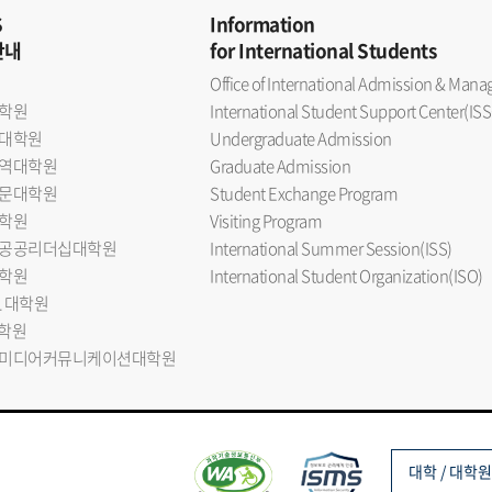
S
Information
안내
for International Students
Office of International Admission & Ma
학원
International Student Support Center(ISS
대학원
Undergraduate Admission
역대학원
Graduate Admission
문대학원
Student Exchange Program
학원
Visiting Program
공공리더십대학원
International Summer Session(ISS)
학원
International Student Organization(ISO)
L 대학원
대학원
미디어커뮤니케이션대학원
대학 / 대학원