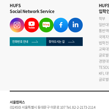
HUFS
HUF
Social Network Service
입학
학부
일반대
통번역
국제지
전화번호 안내
찾아오시는 길
법학전
교육대
글로벌
경영대
TESO
KFL 
글로벌
서울캠퍼스
(02450) 서울특별시 동대문구 이문로 107 Tel. 82-2-2173-2114