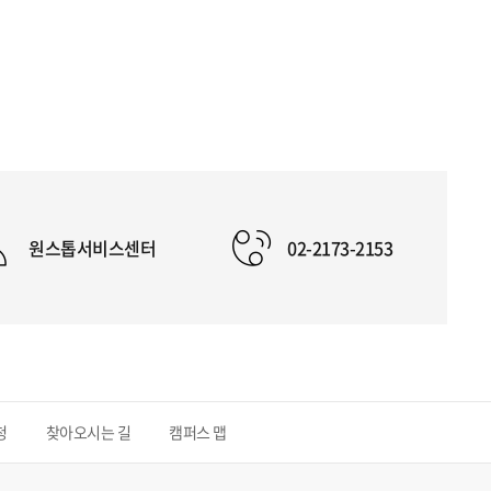
원스톱서비스센터
02-2173-2153
청
찾아오시는 길
캠퍼스 맵