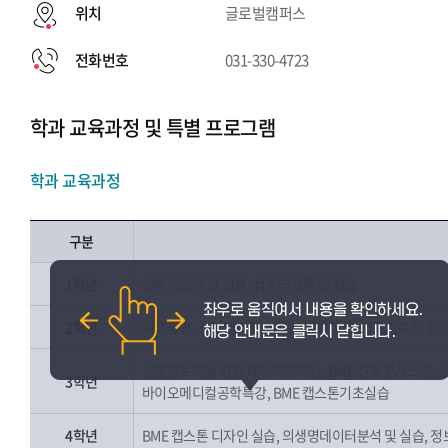
위치
글로벌캠퍼스
전화번호
031-330-4723
학과 교육과정 및 특별 프로그램
학과 교육과정
구분
1학년
일반생물학 및 실험, 컴퓨터개론 및 실습
2학년
미생물학, 선형대수학, 바이오확률통계, 의용회로 및 실습
생명정보학을 위한 데이터마이닝, BME 신호및시스템, 
3학년
바이오메디컬공학특강, BME 캡스톤기초실습
4학년
BME 캡스톤 디자인 실습, 의생명데이터분석 및 실습, 