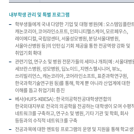
내부학생 관리 및 특별 프로그램
학부생들에게 국내 다양한 기업 및 대형 병원(예 : 오스템임플란트
캐논코리아, 코어라인소프트, 인피니티헬스케어, 모르페우스,
레이메디컬, 국립암센터, 서울성모병원, 분당서울대병원,
서울아산병원 등)의 인턴십 기회 제공을 통한 전공역량 강화 및
취업기회 확대
관련기업, 연구소 및 병원 전문가들의 세미나 개최(예 : 서울대병원
세브란스병원, 성모병원, 딥노이드, 지멘스헬시니어, 뷰노,
쓰리빌리언스, 캐논코리아, 코어라인소프트, 표준과학연구원,
한국과학기술연구원 등)를 통해, 학계 뿐 아니라 산업계에 대한
이해를 돕고 취업기회 증진
베사(HUFS-KBESA) : 한국의공학전공대학생연합의
한국외대지부로 전국의 의공학을 전공하는 대학생이 모여 수평
네트워크를 구축하고, 연구소 및 병원, 기타 기관 및 학회, 회사
등등과의 수직적 네트워크를 구축
전공과목에 대한 멘토링 프로그램의 운영 및 지원을 통해 학교생